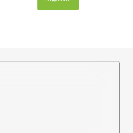
+375 (44) 772-92-22
s1-ovk@yandex.by