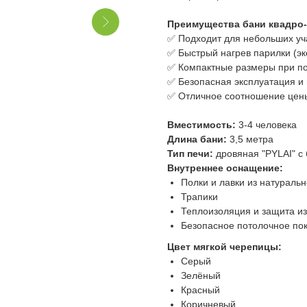
Преимущества бани квадро-б
✅ Подходит для небольших уча
✅ Быстрый нагрев парилки (э
✅ Компактные размеры при п
✅ Безопасная эксплуатация 
✅ Отличное соотношение цены
Вместимость:
3-4 человека
Длина бани:
3,5 метра
Тип печи:
дровяная "PYLAI" с 
Внутреннее оснащение:
Полки и лавки из натураль
Трапики
Теплоизоляция и защита из
Безопасное потолочное по
Цвет мягкой черепицы:
Серый
Зелёный
Красный
Коричневый