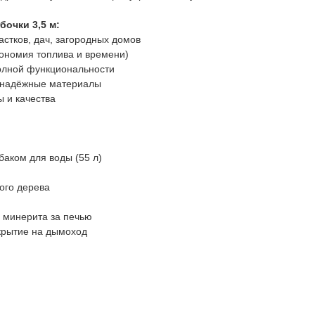
очки 3,5 м:
стков, дач, загородных домов
кономия топлива и времени)
олной функциональности
и надёжные материалы
 и качества
баком для воды (55 л)
ного дерева
 минерита за печью
крытие на дымоход