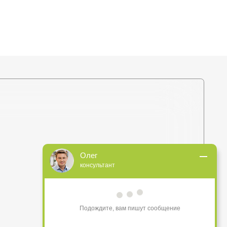
+375 (44) 772-92-22
s1-ovk@yandex.by
Олег
консультант
Подождите, вам пишут сообщение