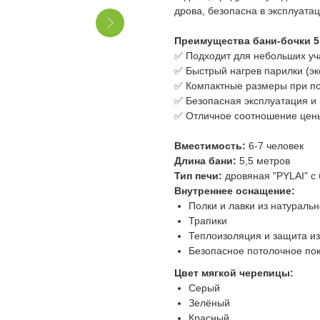
дрова, безопасна в эксплуата
Преимущества бани-бочки 5,
✅ Подходит для небольших уча
✅ Быстрый нагрев парилки (э
✅ Компактные размеры при п
✅ Безопасная эксплуатация 
✅ Отличное соотношение цены
Вместимость:
6-7 человек
Длина бани:
5,5 метров
Тип печи:
дровяная "PYLAI" с 
Внутреннее оснащение:
Полки и лавки из натураль
Трапики
Теплоизоляция и защита из
Безопасное потолочное по
Цвет мягкой черепицы:
Серый
Зелёный
Красный