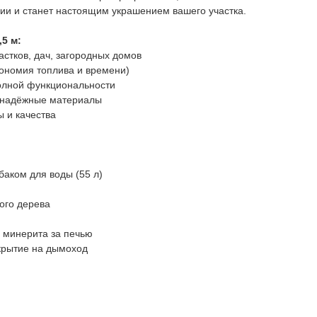
ции и станет настоящим украшением вашего участка.
5 м:
стков, дач, загородных домов
кономия топлива и времени)
олной функциональности
и надёжные материалы
 и качества
баком для воды (55 л)
ного дерева
 минерита за печью
крытие на дымоход