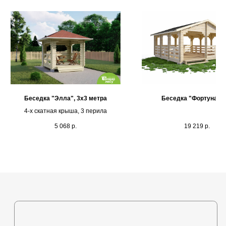
Каталог
Выставочная площадка
Оплата и кредитование
Контакты
Беседка "Элла", 3х3 метра
Беседка "Фортуна" 5
+375 (44) 772-92-22
4-х скатная крыша, 3 перила
s1-ovk@yandex.by
5 068
р.
19 219
р.
Политика в отношении
обработки персональных
данных
Разработка сайта