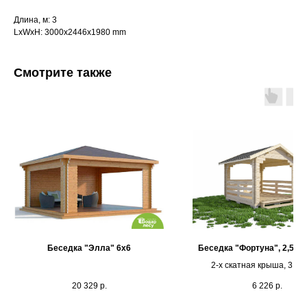
Длина, м: 3
LxWxH: 3000x2446x1980 mm
Смотрите также
Каталог
Выставочная площадка
Оплата и кредитование
Беседка "Элла" 6х6
Беседка "Фортуна", 2,5х2,
Контакты
2-х скатная крыша, 3 пе
20 329
р.
6 226
р.
+375 (44) 772-92-22