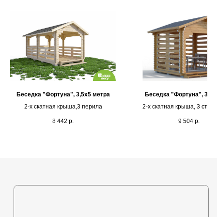
Каталог
Выставочная площадка
Оплата и кредитование
Контакты
+375 (44) 772-92-22
Беседка "Фортуна", 3,5х5 метра
Беседка "Фортуна", 3х3
2-х скатная крыша,3 перила
2-х скатная крыша, 3 стен
s1-ovk@yandex.by
8 442
р.
9 504
р.
Политика в отношении
обработки персональных
данных
Разработка сайта