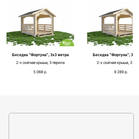
Каталог
Выставочная площадка
Оплата и кредитование
Контакты
+375 (44) 772-92-22
Беседка "Фортуна", 3х3 метра
Беседка "Фортуна", 3х3
2-х скатная крыша, 3 перила
2-х скатная крыша, 3 пе
s1-ovk@yandex.by
5 068
р.
9 289
р.
Политика в отношении
обработки персональных
данных
Разработка сайта