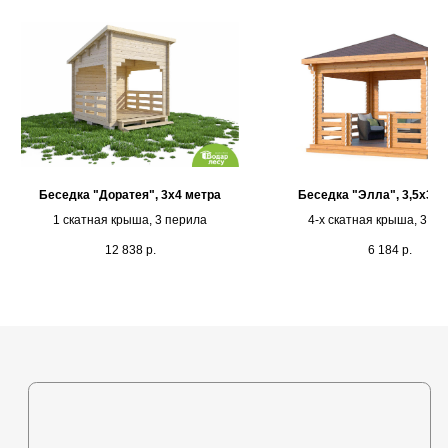
Каталог
Выставочная площадка
Оплата и кредитование
Контакты
+375 (44) 772-92-22
Беседка "Доратея", 3х4 метра
Беседка "Элла", 3,5х3,5
1 скатная крыша, 3 перила
4-х скатная крыша, 3 пе
s1-ovk@yandex.by
12 838
р.
6 184
р.
Политика в отношении
обработки персональных
данных
Разработка сайта