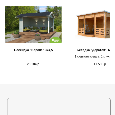
Каталог
Выставочная площадка
Оплата и кредитование
Контакты
+375 (44) 772-92-22
Бесендка "Верона" 3х4,5
Беседка "Доратея", 6х4
1 скатная крыша, 1 глухая 
s1-ovk@yandex.by
перила
20 104
р.
17 506
р.
Политика в отношении
обработки персональных
данных
Разработка сайта