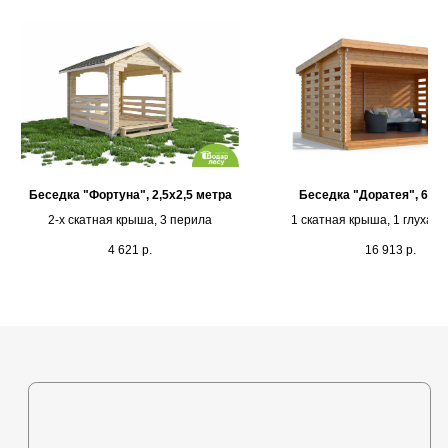
Каталог
Выставочная площадка
Оплата и кредитование
Контакты
+375 (44) 772-92-22
Беседка "Фортуна", 2,5х2,5 метра
Беседка "Доратея", 6х4
2-х скатная крыша, 3 перила
1 скатная крыша, 1 глухая 
s1-ovk@yandex.by
стены рейки
4 621
р.
16 913
р.
Политика в отношении
обработки персональных
данных
Разработка сайта