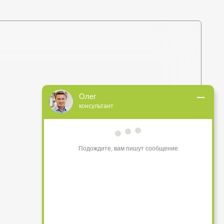
Олег
+375 (44) 772-92-22
консультант
s1-ovk@yandex.by
Подождите, вам пишут сообщение