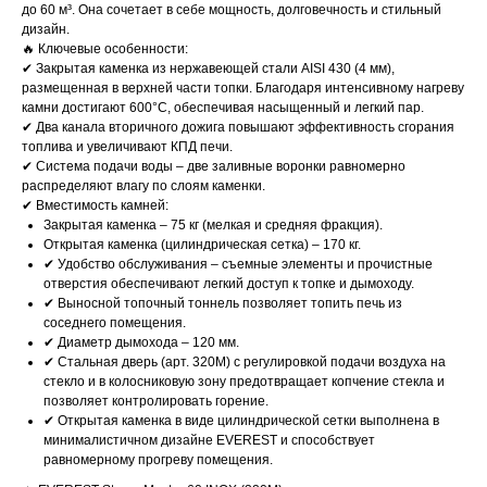
до 60 м³. Она сочетает в себе мощность, долговечность и стильный
дизайн.
🔥 Ключевые особенности:
✔ Закрытая каменка из нержавеющей стали AISI 430 (4 мм),
размещенная в верхней части топки. Благодаря интенсивному нагреву
камни достигают 600°C, обеспечивая насыщенный и легкий пар.
✔ Два канала вторичного дожига повышают эффективность сгорания
топлива и увеличивают КПД печи.
✔ Система подачи воды – две заливные воронки равномерно
распределяют влагу по слоям каменки.
✔ Вместимость камней:
Закрытая каменка – 75 кг (мелкая и средняя фракция).
Открытая каменка (цилиндрическая сетка) – 170 кг.
✔ Удобство обслуживания – съемные элементы и прочистные
отверстия обеспечивают легкий доступ к топке и дымоходу.
✔ Выносной топочный тоннель позволяет топить печь из
соседнего помещения.
✔ Диаметр дымохода – 120 мм.
✔ Стальная дверь (арт. 320М) с регулировкой подачи воздуха на
стекло и в колосниковую зону предотвращает копчение стекла и
позволяет контролировать горение.
✔ Открытая каменка в виде цилиндрической сетки выполнена в
минималистичном дизайне EVEREST и способствует
равномерному прогреву помещения.