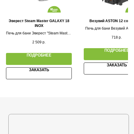
Каталог
Выставочная площадка
Эверест Steam Master GALAXY 18
Везувий ASTON 12 со ст
INOX
Оплата и кредитование
Печь для бани Везувий AST
Печь для бани Эверест "Steam Master"
стеклом
718
р.
Контакты
GALAXY 18 INOX (210М)
2 509
р.
ПОДРОБНЕЕ
ПОДРОБНЕЕ
+375 (44) 772-92-22
ЗАКАЗАТЬ
s1-ovk@yandex.by
ЗАКАЗАТЬ
Политика в отношении
обработки персональных
данных
Разработка сайта