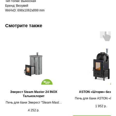
Тип топки: Выносная
Бренд: Везувий
WxHxD: 698x1062x899 mm
Смотрите также
Каталог
Эверест Steam Master 24 INOX
ASTON «Шторм» без вы
Талькохлорит
Печь для бани ASTON «Што
Выставочная площадка
Печь для бани Эверест "Steam Master
(Жаропрочный чугун
1 952
р.
24 INOX" Ламель Талькохлорит, S-20
Оплата и кредитование
4 252
р.