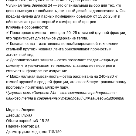
Надёжность, мощность и эстетика в одном решении
Чугунная печь
Эверест 24
— это оптимальный выбор для тех, кто
ценит высокую теплоёмкость, стильный дизайн и долговечность. Она
предназначена для парных помещений объёмом от 15 до 25 м³ и
обеспечивает равномерный и комфортный прогрев.
Ключевые особенности:
✔ Просторная каменка – вмещает 20–25 кг камней крупной фракции,
что гарантирует длительное удержание тепла.
✔ Кованая сетка – изготовлена по комбинированной технологии:
стальной пруток и кованая лента обеспечивают прочность и
эстетичный вид.
✔ Дополнительная защита – сетка позволяет создать открытую
каменку, что увеличивает теплоёмкость, замедляет перегрев и
смягчает инфракрасное излучение.
✔ Максимальная вместимость – сетка рассчитана на 240–280 кг
камней крупной и средней фракции, что способствует равномерному
прогреву и приятному мягкому пару.
Чугунная печь «Эверест 24» – это сочетание традиционного
банного тепла и современных технологий для вашего комфорта!
Модель: Эверест
Дверца: Глухая
Объем парной, м3: 15-25
Парогенератор: Да
Диаметр дымохода, мм: 115/150