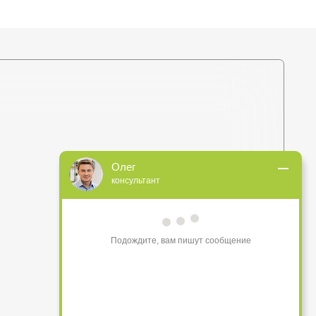
+375 (44) 772-92-22
Олег
консультант
s1-ovk@yandex.by
Подождите, вам пишут сообщение