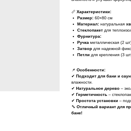
📏
Характеристики:
Размер:
60×80 см
Материал:
натуральная
хв
Стеклопакет
для теплоизо
Фурнитура:
Ручка
металлическая (2 шт
Затвор
для надежной фик
Петли
для крепления (3 шт
📌
Особенности:
✔
Подходит для бани и сау
влажности.
✔
Натуральное дерево
– эко
✔
Герметичность
– стеклопак
✔
Простота установки
– под
🔧
Отличный вариант для пр
бане!