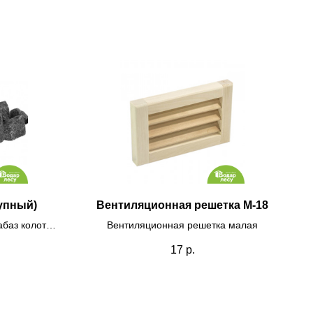
упный)
Вентиляционная решетка М-18
абаз колотый
Вентиляционная решетка малая
17
р.