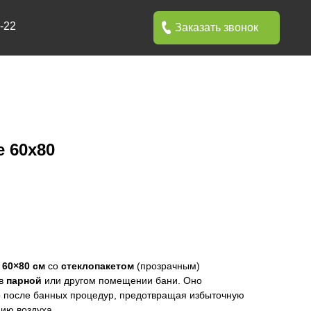
Заказать звонок
 60х80
 60×80 см
со
стеклопакетом
(прозрачным)
 в
парной
или другом помещении бани. Оно
е
после банных процедур, предотвращая избыточную
ию воздуха.