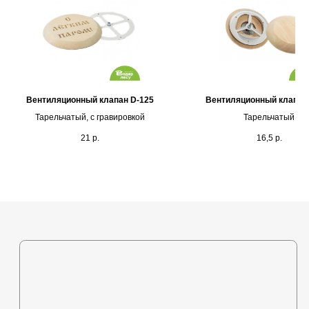
Каталог
Вентиляционный клапан D-125
Вентиляционный клапан
Выставочная площадка
Тарельчатый, с гравировкой
Тарельчатый
Оплата и кредитование
21
р.
16,5
р.
Контакты
+375 (44) 772-92-22
s1-ovk@yandex.by