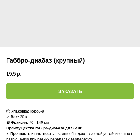
Габбро-диабаз (крупный)
19,5
р.
ЗАКАЗАТЬ
📦
Упаковка:
коробка
⚖️
Вес:
20 кг
🔲
Фракция:
70 - 140 мм
Преимущества габбро-диабаза для бани
✔
Прочность и плотность
– камни обладают высокой устойчивостью к
разрушению при резких перепадах температур.