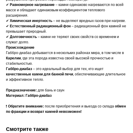
✔
Равномерное нагревание
– камни одинаково нагреваются по всей
массе и обладают одинаковым коэффициентом теплового
расширения.
✔
Химическая инертность
– не выделяют вредных газов при нагреве.
✔
Естественный радиационный фон
– радиационный фон камней не
превышает природный.
✔
Долговечность
– камни не теряют своих свойств со временем и
служат долго.
Происхождение
Габбро-диабаз добывается в нескольких районах мира, в том числе в
Карелии
, где эта порода известна своей высокой прочностью и
стабильностью.
Габбро-диабаз
– это идеальный выбор для тех, кто ищет
качественные камни для банной печи
, обеспечивающие длительное
и эффективное тепло.
Предназначение:
для бань и саун
Материал: Габбро-диабаз
❗
Обратите внимание:
после приобретения и выезда со склада
обмен
по фракции и возврат камней невозможен!
Смотрите также