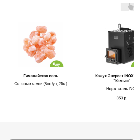
Каталог
Выставочная площадка
Гималайская соль
Кожух Эверест INOX 15 
"Камыш"
Оплата и кредитование
Соляные камни (8шт/уп, 25кг)
Нерж. сталь INOX
Контакты
353
р.
+375 (44) 772-92-22
s1-ovk@yandex.by