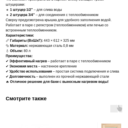
штуцерами:
🔹
1 штуцер 1/2"
– для слива воды
🔹
2 штуцера 3/4"
– для соединения с теплообменником
Сверху предусмотрена крышка для удобного заполнения водой.
Работает в паре с регистром (теплообменником) или печью со
встроенным теплообменником.
Характеристики:
📏
Габариты (ВхШхГ):
443 × 612 × 325 мм
🔩
Материал:
нержавеющая сталь 0,8 мм
💧
Объем:
80 л
Преимущества:
✔
Эффективный нагрев
– работает в паре с теплообменником
✔
Экономия места
– настенное крепление
✔
Удобство использования
– простая система подключения и слива
✔
Долговечность
– выполнен из прочной нержавеющей стали
🔥
Отличное решение для бани с выносным нагревом воды!
Смотрите также