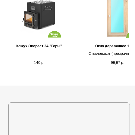
Каталог
Кожух Эверест 24 "Горы"
Окно деревянное 100
Выставочная площадка
Стеклопакет (прозрачное 
Оплата и кредитование
140
р.
99,97
р.
Контакты
+375 (44) 772-92-22
s1-ovk@yandex.by