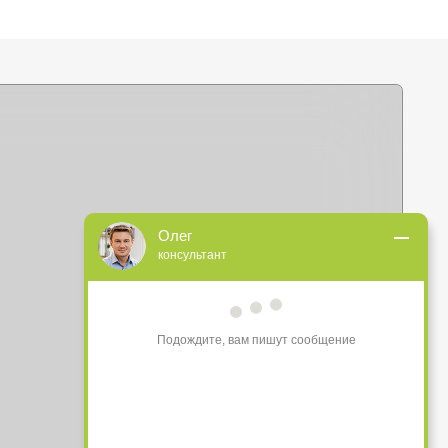
+375 (44) 772-92-22
Олег
консультант
s1-ovk@yandex.by
Подождите, вам пишут сообщение