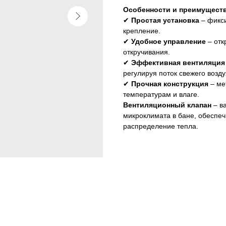
Особенности и преимущест
✔
Простая установка
– фикси
крепление.
✔
Удобное управление
– отк
откручивания.
✔
Эффективная вентиляция
регулируя поток свежего возду
✔
Прочная конструкция
– ме
температурам и влаге.
Вентиляционный клапан
– в
микроклимата в бане, обеспе
распределение тепла.