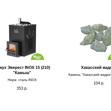
жух Эверест INOX 15 (210)
Хакасский жад
"Камыш"
Камень "Хакасский жадеит
Нерж. сталь INOX
мелкий (40-80 мм), в кор
104
р.
353
р.