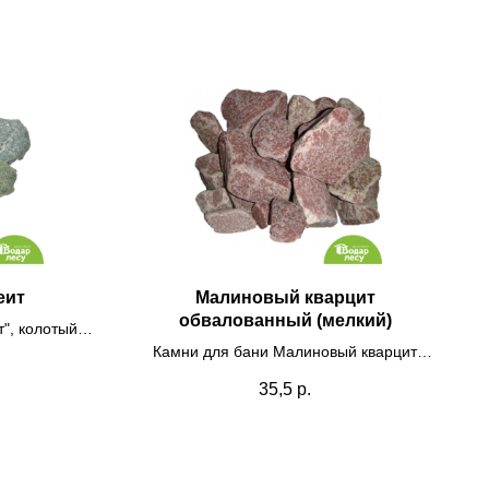
еит
Малиновый кварцит
обвалованный (мелкий)
", колотый,
обке 10 кг
Камни для бани Малиновый кварцит
обвалованный 20кг (мелкий)
35,5
р.