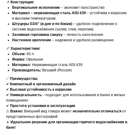
📌
Конструкция:
Вертикальное исполнение
– экономит пространство.
Материал – нержавеющая сталь AISI 439
– устойчива к коррозии
и высоким температурам.
Штуцеры G3/4" (в дне и по бокам)
– удобное подключение к
системе водоснабжения (залив, слив, перелив).
Заливная горловина сверху
– легкость наполнения.
Настенное крепление
– надежное и удобное размещение.
📏
Характеристики:
Объем:
60 л
Форма:
Овальная
Материал:
Нержавеющая сталь AISI 439
Производитель:
Везувий (Россия)
✅
Преимущества:
✔
Компактный и эргономичный дизайн
✔
Высокая устойчивость к коррозии
✔
Универсальность
– подходит для использования в банях и жилых
помещениях
✔
Простота установки и эксплуатации
⚠
Важно:
Внешний вид товара может
незначительно отличаться
от
представленных фотографий.
🔹
Идеальное решение для организации горячего водоснабжения в
бане!