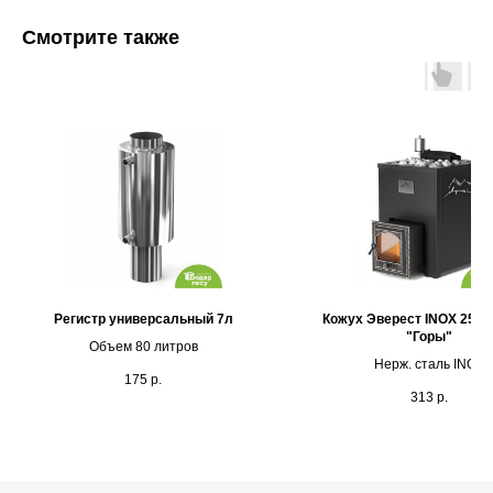
Смотрите также
Каталог
Выставочная площадка
Регистр универсальный 7л
Кожух Эверест INOX 25 (2
Оплата и кредитование
"Горы"
Объем 80 литров
Нерж. сталь INOX
Контакты
175
р.
313
р.
+375 (44) 772-92-22
s1-ovk@yandex.by