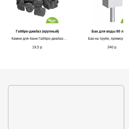
Каталог
Габбро-диабаз (крупный)
Бак для воды 80 лит
Выставочная площадка
Камни для бани Габбро-диабаз
Бак на трубе, прямоуго
колотый 20кг (крупный)
Оплата и кредитование
19,5
р.
340
р.
Контакты
+375 (44) 772-92-22
s1-ovk@yandex.by
Политика в отношении